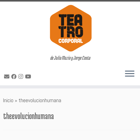
de Julia Muzio y Jorge Costa
Saltar
Inicio
»
theevolucionhumana
al
contenido
theevolucionhumana