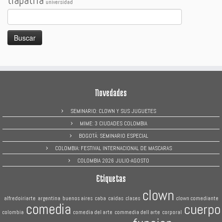
tiapatria
universidad
Buscar:
Novedades
SEMINARIO: CLOWN Y SUS JUGUETES
MIME: 3 CIUDADES COLOMBIA
BOGOTÁ: SEMINARIO ESPECIAL
COLOMBIA: FESTIVAL INTERNACIONAL DE MASCARAS
COLOMBIA 2026 JULIO-AGOSTO
Etiquetas
clown
alfredoiriarte
argentina
buenos aires
caba
caidas
clases
clown comediante
comedia
cuerpo
colombia
comedia del arte
commedia dell arte
corporal