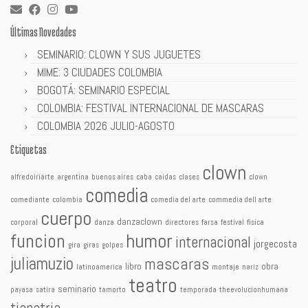
Últimas Novedades
SEMINARIO: CLOWN Y SUS JUGUETES
MIME: 3 CIUDADES COLOMBIA
BOGOTÁ: SEMINARIO ESPECIAL
COLOMBIA: FESTIVAL INTERNACIONAL DE MASCARAS
COLOMBIA 2026 JULIO-AGOSTO
Etiquetas
clown
alfredoiriarte
argentina
buenos aires
caba
caidas
clases
clown
comedia
comediante
colombia
comedia del arte
commedia dell arte
cuerpo
danzaclown
corporal
danza
directores
farsa
festival
fisica
humor
funcion
internacional
jorgecosta
gira
giras
golpes
juliamuzio
mascaras
libro
obra
latinoamerica
montaje
nariz
teatro
seminario
payasa
satira
tamorto
temporada
theevolucionhumana