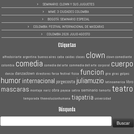
SEMINARIO: CLOWN Y SUS JUGUETES
MIME: 3 CIUDADES COLOMBIA
BOGOTÁ: SEMINARIO ESPECIAL
COLOMBIA: FESTIVAL INTERNACIONAL DE MASCARAS
COLOMBIA 2026 JULIO-AGOSTO
Etiquetas
clown
alfredoiriarte
argentina
buenos aires
caba
caidas
clases
clown comediante
comedia
cuerpo
colombia
comedia del arte
commedia dell arte
corporal
funcion
danzaclown
danza
directores
farsa
festival
fisica
gira
giras
golpes
humor
juliamuzio
internacional
jorgecosta
libro
latinoamerica
teatro
mascaras
obra
seminario
montaje
nariz
payasa
satira
tamorto
tiapatria
temporada
theevolucionhumana
universidad
Búsqueda
Buscar: