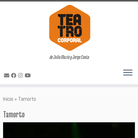
de Julia Muzio y Jorge Costa
Saltar
Inicio
»
Tamorto
al
contenido
Tamorto
Reproductor
de