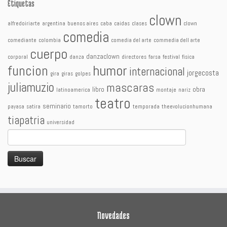
Etiquetas
clown
alfredoiriarte
argentina
buenos aires
caba
caidas
clases
clown
comedia
comediante
colombia
comedia del arte
commedia dell arte
cuerpo
danzaclown
corporal
danza
directores
farsa
festival
fisica
humor
funcion
internacional
jorgecosta
gira
giras
golpes
juliamuzio
mascaras
libro
obra
latinoamerica
montaje
nariz
teatro
seminario
payasa
satira
tamorto
temporada
theevolucionhumana
tiapatria
universidad
Buscar:
Novedades