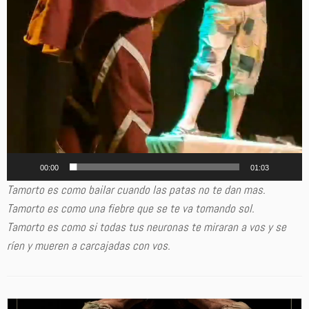
00:00
01:03
Tamorto es como bailar cuando las patas no te dan mas.
Tamorto es como una fiebre que se te va tomando sol.
Tamorto es como si todas tus neuronas te miraran a vos y se
ríen y mueren a carcajadas con vos.