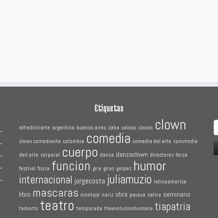
Etiquetas
clown
B
alfredoiriarte
argentina
buenos aires
caba
caidas
clases
comedia
clown comediante
colombia
comedia del arte
commedia
cuerpo
danzaclown
dell arte
corporal
danza
directores
farsa
humor
funcion
festival
fisica
gira
giras
golpes
juliamuzio
internacional
jorgecosta
latinoamerica
mascaras
libro
obra
seminario
montaje
nariz
payasa
satira
teatro
tiapatria
tamorto
temporada
theevolucionhumana