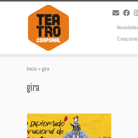
Novedade
Creacione
Saltar
Inicio
»
gira
al
contenido
gira