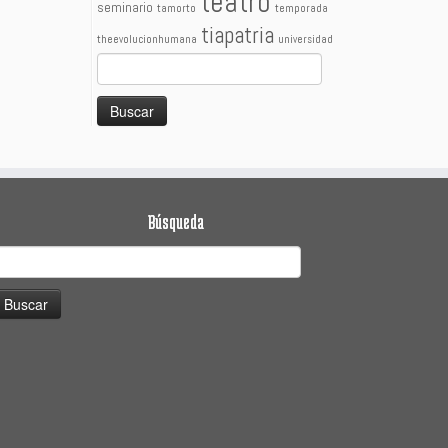
teatro
seminario
tamorto
temporada
tiapatria
theevolucionhumana
universidad
Buscar:
Búsqueda
uscar: