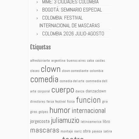
MIME: 3 CIUDADES COLOMBIA
BOGOTÁ: SEMINARIO ESPECIAL
COLOMBIA: FESTIVAL
INTERNACIONAL DE MASCARAS
COLOMBIA 2026 JULIO-AGOSTO
Etiquetas
alfredoiriarte
argentina
buenos aires
caba
caidas
clown
clases
clown comediante
colombia
comedia
comedia del arte
commedia dell
cuerpo
danzaclown
arte
corporal
danza
funcion
directores
farsa
festival
fisica
gira
humor
internacional
giras
golpes
juliamuzio
jorgecosta
libro
latinoamerica
mascaras
obra
montaje
nariz
payasa
satira