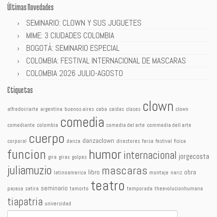
Últimas Novedades
SEMINARIO: CLOWN Y SUS JUGUETES
MIME: 3 CIUDADES COLOMBIA
BOGOTÁ: SEMINARIO ESPECIAL
COLOMBIA: FESTIVAL INTERNACIONAL DE MASCARAS
COLOMBIA 2026 JULIO-AGOSTO
Etiquetas
clown
alfredoiriarte
argentina
buenos aires
caba
caidas
clases
clown
comedia
comediante
colombia
comedia del arte
commedia dell arte
cuerpo
danzaclown
corporal
danza
directores
farsa
festival
fisica
humor
funcion
internacional
jorgecosta
gira
giras
golpes
juliamuzio
mascaras
libro
obra
latinoamerica
montaje
nariz
teatro
seminario
payasa
satira
tamorto
temporada
theevolucionhumana
tiapatria
universidad
Buscar: