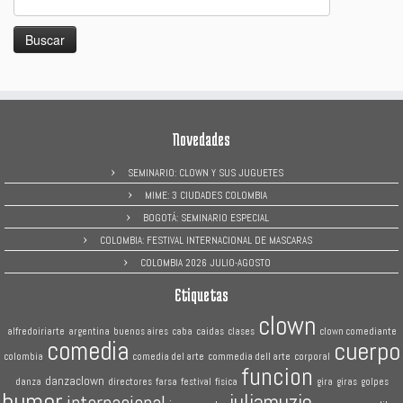
Novedades
SEMINARIO: CLOWN Y SUS JUGUETES
MIME: 3 CIUDADES COLOMBIA
BOGOTÁ: SEMINARIO ESPECIAL
COLOMBIA: FESTIVAL INTERNACIONAL DE MASCARAS
COLOMBIA 2026 JULIO-AGOSTO
Etiquetas
clown
alfredoiriarte
argentina
buenos aires
caba
caidas
clases
clown comediante
comedia
cuerpo
colombia
comedia del arte
commedia dell arte
corporal
funcion
danzaclown
danza
directores
farsa
festival
fisica
gira
giras
golpes
humor
juliamuzio