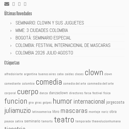
Últimas Novedades
SEMINARIO: CLOWN Y SUS JUGUETES
MIME: 3 CIUDADES COLOMBIA
BOGOTÁ: SEMINARIO ESPECIAL
COLOMBIA: FESTIVAL INTERNACIONAL DE MASCARAS
COLOMBIA 2026 JULIO-AGOSTO
Etiquetas
clown
alfredoiriarte
argentina
buenos aires
caba
caidas
clases
clown
comedia
comediante
colombia
comedia del arte
commedia dell arte
cuerpo
danzaclown
corporal
danza
directores
farsa
festival
fisica
humor
funcion
internacional
jorgecosta
gira
giras
golpes
juliamuzio
mascaras
libro
obra
latinoamerica
montaje
nariz
teatro
seminario
payasa
satira
tamorto
temporada
theevolucionhumana