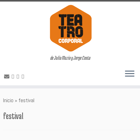
de Julia Muzio y Jorge Costa
Saltar
Inicio
»
festival
al
contenido
festival