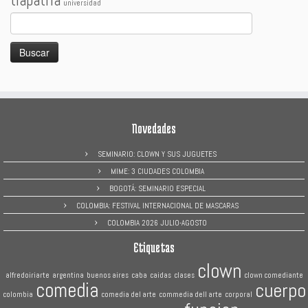
tiapatria
universidad
Buscar:
Novedades
SEMINARIO: CLOWN Y SUS JUGUETES
MIME: 3 CIUDADES COLOMBIA
BOGOTÁ: SEMINARIO ESPECIAL
COLOMBIA: FESTIVAL INTERNACIONAL DE MASCARAS
COLOMBIA 2026 JULIO-AGOSTO
Etiquetas
clown
alfredoiriarte
argentina
buenos aires
caba
caidas
clases
clown comediante
comedia
cuerpo
colombia
comedia del arte
commedia dell arte
corporal