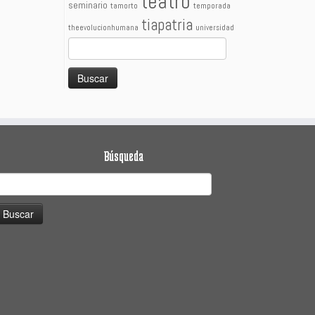
teatro
seminario
tamorto
temporada
tiapatria
theevolucionhumana
universidad
Buscar:
Búsqueda
uscar: