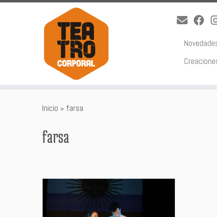
Novedade
Creacione
Saltar
Inicio
»
farsa
al
contenido
farsa