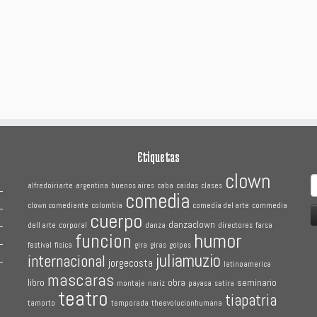
Etiquetas
clown
B
alfredoiriarte
argentina
buenos aires
caba
caidas
clases
comedia
clown comediante
colombia
comedia del arte
commedia
cuerpo
danzaclown
dell arte
corporal
danza
directores
farsa
humor
funcion
festival
fisica
gira
giras
golpes
juliamuzio
internacional
jorgecosta
latinoamerica
mascaras
libro
obra
seminario
montaje
nariz
payasa
satira
teatro
tiapatria
tamorto
temporada
theevolucionhumana