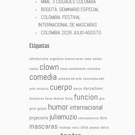
MIME: 3 CIUDADES COLOMBIA
BOGOTÁ: SEMINARIO ESPECIAL
COLOMBIA: FESTIVAL
INTERNACIONAL DE MASCARAS
COLOMBIA 2026 JULIO-AGOSTO
Etiquetas
alfredoiriarte
argentina
buenos aires
caba
caidas
clown
clases
clown comediante
colombia
comedia
comedia del arte
commedia dell
cuerpo
danzaclown
arte
corporal
danza
funcion
directores
farsa
festival
fisica
gira
humor
internacional
giras
golpes
juliamuzio
jorgecosta
libro
latinoamerica
mascaras
obra
montaje
nariz
payasa
satira