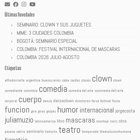
Últimas Novedades
SEMINARIO: CLOWN Y SUS JUGUETES
MIME: 3 CIUDADES COLOMBIA
BOGOTÁ: SEMINARIO ESPECIAL
COLOMBIA: FESTIVAL INTERNACIONAL DE MASCARAS
COLOMBIA 2026 JULIO-AGOSTO
Etiquetas
clown
alfredoiriarte
argentina
buenos aires
caba
caidas
clases
clown
comedia
comediante
colombia
comedia del arte
commedia dell arte
cuerpo
danzaclown
corporal
danza
directores
farsa
festival
fisica
humor
funcion
internacional
jorgecosta
gira
giras
golpes
juliamuzio
mascaras
libro
obra
latinoamerica
montaje
nariz
teatro
seminario
payasa
satira
tamorto
temporada
theevolucionhumana