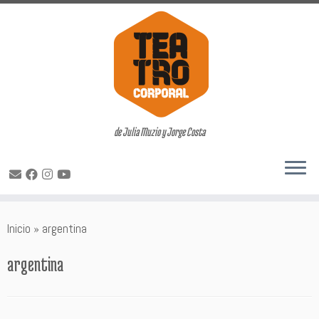
de Julia Muzio y Jorge Costa
Saltar
Inicio
»
argentina
al
contenido
argentina