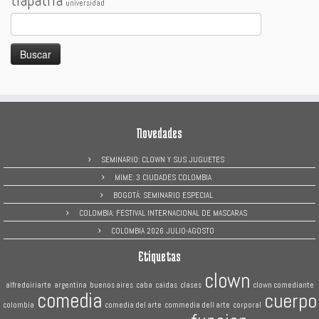
tiapatria
universidad
Buscar:
Novedades
SEMINARIO: CLOWN Y SUS JUGUETES
MIME: 3 CIUDADES COLOMBIA
BOGOTÁ: SEMINARIO ESPECIAL
COLOMBIA: FESTIVAL INTERNACIONAL DE MASCARAS
COLOMBIA 2026 JULIO-AGOSTO
Etiquetas
clown
alfredoiriarte
argentina
buenos aires
caba
caidas
clases
clown comediante
comedia
cuerpo
colombia
comedia del arte
commedia dell arte
corporal