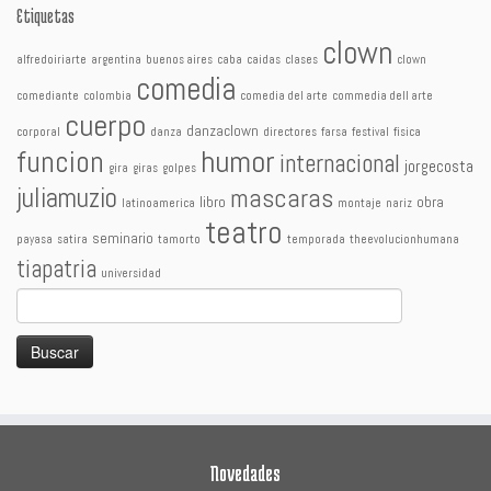
Etiquetas
clown
alfredoiriarte
argentina
buenos aires
caba
caidas
clases
clown
comedia
comediante
colombia
comedia del arte
commedia dell arte
cuerpo
danzaclown
corporal
danza
directores
farsa
festival
fisica
humor
funcion
internacional
jorgecosta
gira
giras
golpes
juliamuzio
mascaras
libro
obra
latinoamerica
montaje
nariz
teatro
seminario
payasa
satira
tamorto
temporada
theevolucionhumana
tiapatria
universidad
Buscar:
Novedades