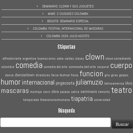
SEMINARIO: CLOWN Y SUS JUGUETES
MIME: 3 CIUDADES COLOMBIA
BOGOTÁ: SEMINARIO ESPECIAL
COLOMBIA: FESTIVAL INTERNACIONAL DE MASCARAS
COLOMBIA 2026 JULIO-AGOSTO
Etiquetas
clown
alfredoiriarte
argentina
buenos aires
caba
caidas
clases
clown comediante
comedia
cuerpo
colombia
comedia del arte
commedia dell arte
corporal
funcion
danzaclown
danza
directores
farsa
festival
fisica
gira
giras
golpes
humor
juliamuzio
internacional
jorgecosta
libro
latinoamerica
teatro
mascaras
obra
seminario
montaje
nariz
payasa
satira
tamorto
tiapatria
temporada
theevolucionhumana
universidad
Búsqueda
Buscar: