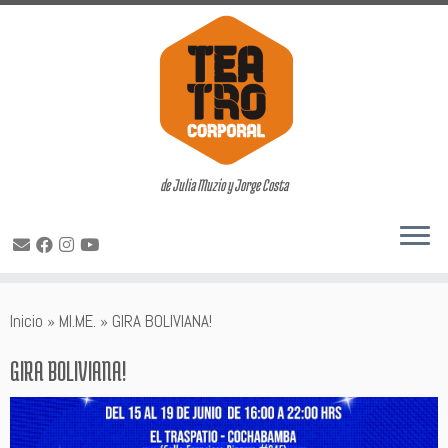
de Julia Muzio y Jorge Costa
Saltar
Inicio
»
MI.ME.
»
GIRA BOLIVIANA!
al
contenido
GIRA BOLIVIANA!