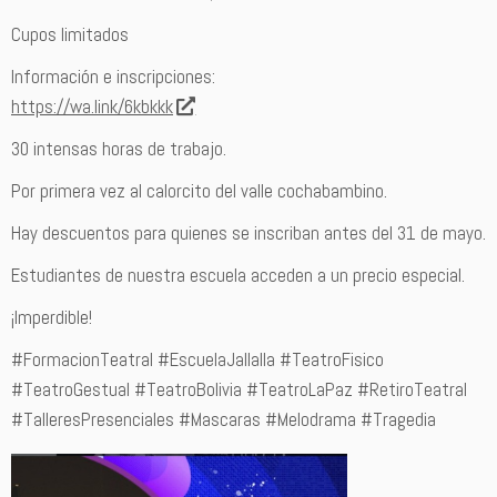
Cupos limitados
Información e inscripciones:
https://wa.link/6kbkkk
30 intensas horas de trabajo.
Por primera vez al calorcito del valle cochabambino.
Hay descuentos para quienes se inscriban antes del 31 de mayo.
Estudiantes de nuestra escuela acceden a un precio especial.
¡Imperdible!
#FormacionTeatral #EscuelaJallalla #TeatroFisico
#TeatroGestual #TeatroBolivia #TeatroLaPaz #RetiroTeatral
#TalleresPresenciales #Mascaras #Melodrama #Tragedia