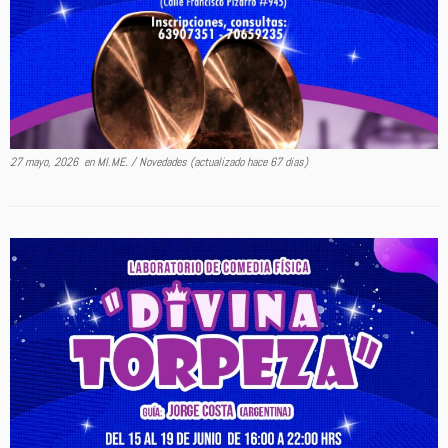
27 mayo, 2026
en
MI.ME.
/
Novedades
(actualizado hace 67 dias)