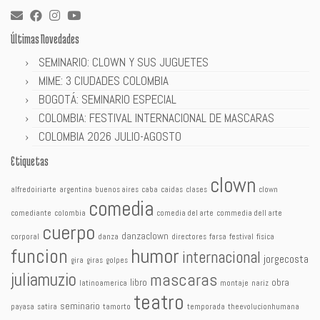
Últimas Novedades
SEMINARIO: CLOWN Y SUS JUGUETES
MIME: 3 CIUDADES COLOMBIA
BOGOTÁ: SEMINARIO ESPECIAL
COLOMBIA: FESTIVAL INTERNACIONAL DE MASCARAS
COLOMBIA 2026 JULIO-AGOSTO
Etiquetas
clown
alfredoiriarte
argentina
buenos aires
caba
caidas
clases
clown
comedia
comediante
colombia
comedia del arte
commedia dell arte
cuerpo
danzaclown
corporal
danza
directores
farsa
festival
fisica
humor
funcion
internacional
jorgecosta
gira
giras
golpes
juliamuzio
mascaras
libro
obra
latinoamerica
montaje
nariz
teatro
seminario
payasa
satira
tamorto
temporada
theevolucionhumana