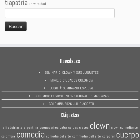
tiapatria
universidad
Buscar:
Novedades
SEMINARIO: CLOWN Y SUS JUGUETES
MIME: 3 CIUDADES COLOMBIA
BOGOTÁ: SEMINARIO ESPECIAL
COLOMBIA: FESTIVAL INTERNACIONAL DE MASCARAS
COLOMBIA 2026 JULIO-AGOSTO
Etiquetas
clown
alfredoiriarte
argentina
buenos aires
caba
caidas
clases
clown comediante
comedia
cuerpo
colombia
comedia del arte
commedia dell arte
corporal