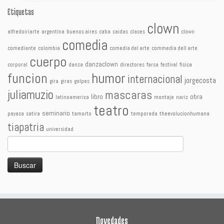
Etiquetas
clown
alfredoiriarte
argentina
buenos aires
caba
caidas
clases
clown
comedia
comediante
colombia
comedia del arte
commedia dell arte
cuerpo
danzaclown
corporal
danza
directores
farsa
festival
fisica
humor
funcion
internacional
jorgecosta
gira
giras
golpes
juliamuzio
mascaras
libro
obra
latinoamerica
montaje
nariz
teatro
seminario
payasa
satira
tamorto
temporada
theevolucionhumana
tiapatria
universidad
Buscar:
Novedades