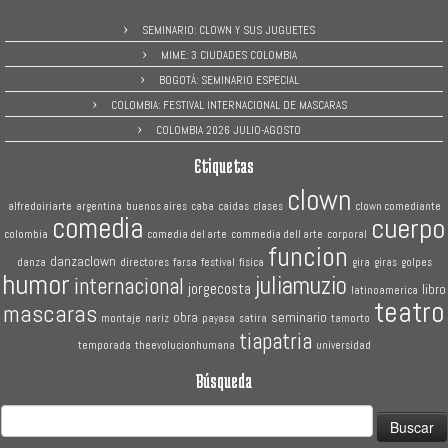
SEMINARIO: CLOWN Y SUS JUGUETES
MIME: 3 CIUDADES COLOMBIA
BOGOTÁ: SEMINARIO ESPECIAL
COLOMBIA: FESTIVAL INTERNACIONAL DE MASCARAS
COLOMBIA 2026 JULIO-AGOSTO
Etiquetas
clown
alfredoiriarte
argentina
buenos aires
caba
caidas
clases
clown comediante
comedia
cuerpo
colombia
comedia del arte
commedia dell arte
corporal
funcion
danzaclown
danza
directores
farsa
festival
fisica
gira
giras
golpes
humor
juliamuzio
internacional
jorgecosta
libro
latinoamerica
teatro
mascaras
obra
seminario
montaje
nariz
payasa
satira
tamorto
tiapatria
temporada
theevolucionhumana
universidad
Búsqueda
Buscar: